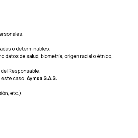
personales.
nadas o determinables.
o datos de salud, biometría, origen racial o étnico,
a del Responsable.
n este caso:
Aymsa S.A.S.
ón, etc.).