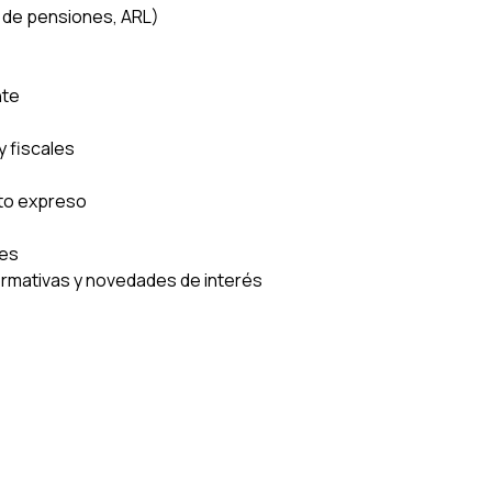
s de pensiones, ARL)
nte
y fiscales
nto expreso
les
ormativas y novedades de interés