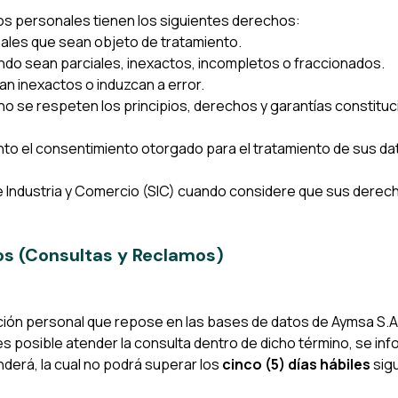
tos personales tienen los siguientes derechos:
les que sean objeto de tratamiento.
uando sean parciales, inexactos, incompletos o fraccionados.
an inexactos o induzcan a error.
o no se respeten los principios, derechos y garantías constitu
to el consentimiento otorgado para el tratamiento de sus dat
e Industria y Comercio (SIC) cuando considere que sus derec
hos (Consultas y Reclamos)
ación personal que repose en las bases de datos de Aymsa S.A.
s posible atender la consulta dentro de dicho término, se inf
derá, la cual no podrá superar los
cinco (5) días hábiles
sigu