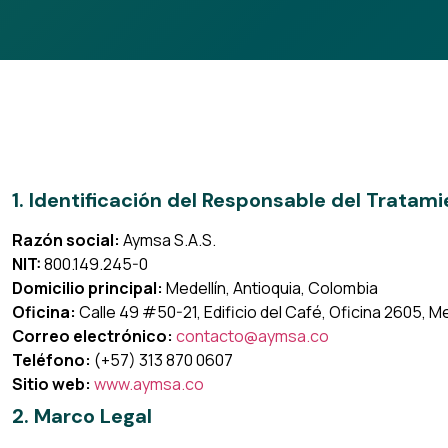
1. Identificación del Responsable del Tratam
Razón social:
Aymsa S.A.S.
NIT:
800.149.245-0
Domicilio principal:
Medellín, Antioquia, Colombia
Oficina:
Calle 49 #50-21, Edificio del Café, Oficina 2605, Me
Correo electrónico:
contacto@aymsa.co
Teléfono:
(+57) 313 870 0607
Sitio web:
www.aymsa.co
2. Marco Legal